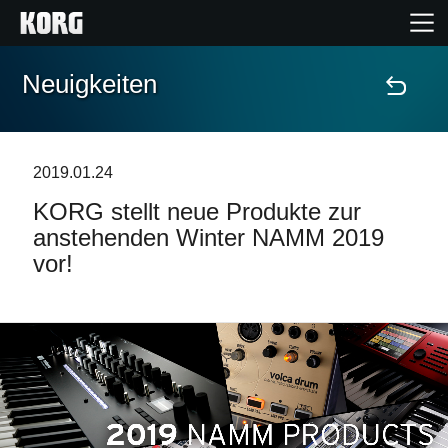
Neuigkeiten
Home
Produkte
2019.01.24
KORG stellt neue Produkte zur
Extras
anstehenden Winter NAMM 2019
vor!
Events
Support
Händlersuche
Shop