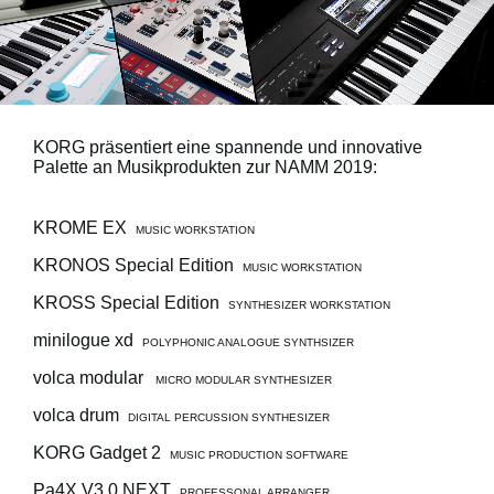
Neuigkeiten
Gebiet / Land
KORG präsentiert eine spannende und innovative
Palette an Musikprodukten zur NAMM 2019:
Social Media
KROME EX
MUSIC WORKSTATION
Über KORG
KRONOS Special Edition
MUSIC WORKSTATION
KROSS Special Edition
SYNTHESIZER WORKSTATION
minilogue xd
POLYPHONIC ANALOGUE SYNTHSIZER
volca modular
MICRO MODULAR SYNTHESIZER
volca drum
DIGITAL PERCUSSION SYNTHESIZER
KORG Gadget 2
MUSIC PRODUCTION SOFTWARE
Pa4X V3.0 NEXT
PROFESSONAL ARRANGER