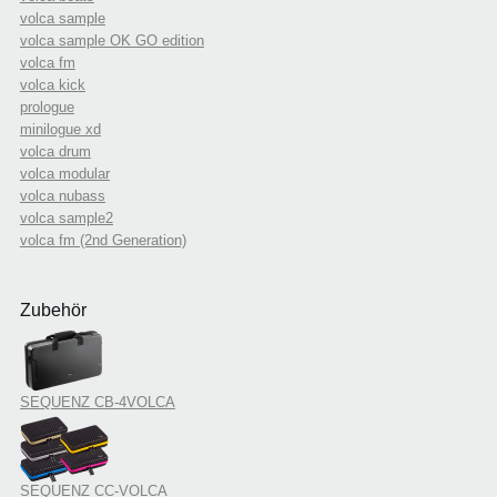
volca sample
volca sample OK GO edition
volca fm
volca kick
prologue
minilogue xd
volca drum
volca modular
volca nubass
volca sample2
volca fm (2nd Generation)
Zubehör
SEQUENZ CB-4VOLCA
SEQUENZ CC-VOLCA