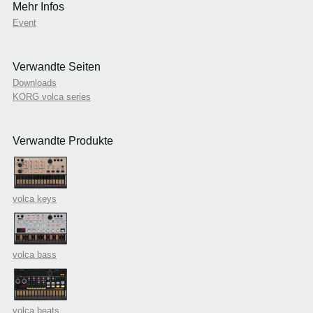
Mehr Infos
Event
Verwandte Seiten
Downloads
KORG volca series
Verwandte Produkte
volca keys
volca bass
volca beats