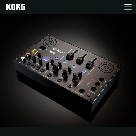
Home
Produkte
Extras
Events
Support
Händlersuche
Shop