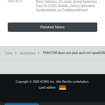
2026.05.27
Noise Harmony: Ein neues Sound Expansion
Pack für KORG Module. Zeitlich befristetes
Sonderangebot zur Produkteinführung!
Related News
Home
Neuigkeiten
TRAKTOR lässt sich jetzt auch mit nanoKON
Copyright
©
2026 KORG Inc. Alle Rechte vorbehalten.
Land wählen
Sitemap
We use cookies to give you the best experience on this website.
Learn m