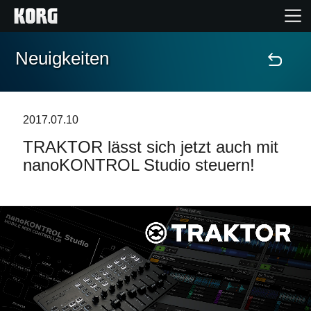
Neuigkeiten
Home
Produkte
2017.07.10
TRAKTOR lässt sich jetzt auch mit
Extras
nanoKONTROL Studio steuern!
Events
Support
Händlersuche
Shop