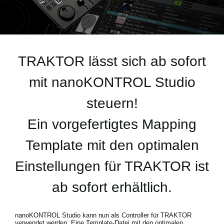
Neuigkeiten
Gebiet / Land
TRAKTOR lässt sich ab sofort
Social Media
mit nanoKONTROL Studio
steuern!
Über KORG
Ein vorgefertigtes Mapping
Template mit den optimalen
Einstellungen für TRAKTOR ist
ab sofort erhältlich.
nanoKONTROL Studio kann nun als Controller für TRAKTOR
verwendet werden. Eine Template-Datei mit den optimalen