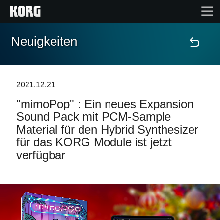
Neuigkeiten
Home
Produkte
2021.12.21
"mimoPop" : Ein neues Expansion
Extras
Sound Pack mit PCM-Sample
Material für den Hybrid Synthesizer
Events
für das KORG Module ist jetzt
verfügbar
Support
Händlersuche
Shop