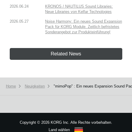
2026.06.24
KRONOS / NAUTILUS Sound Libraries:
Neue Libraries von Kelfar Technologies
2026.05.27
Noise Harmony: Ein neues Sound Expansion
Pack für KORG Module. Zeitlich befristetes
Sonderangebot zur Produkteinführung!
Related News
Home
Neuigkeiten
"mimoPop" : Ein neues Expansion Sound Pack
Copyright
©
2026 KORG Inc. Alle Rechte vorbehalten.
Land wählen