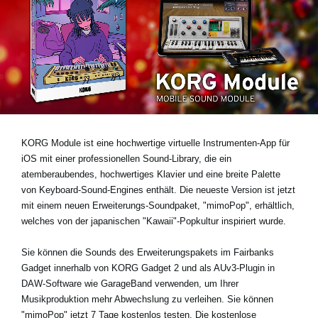
Neuigkeiten
Gebiet / Land
Social Media
KORG Module ist eine hochwertige virtuelle Instrumenten-App für
Über KORG
iOS mit einer professionellen Sound-Library, die ein
atemberaubendes, hochwertiges Klavier und eine breite Palette
von Keyboard-Sound-Engines enthält. Die neueste Version ist jetzt
mit einem neuen Erweiterungs-Soundpaket,
"mimoPop"
, erhältlich,
welches von der japanischen "Kawaii"-Popkultur inspiriert wurde.
Sie können die Sounds des Erweiterungspakets im Fairbanks
Gadget innerhalb von KORG Gadget 2 und als AUv3-Plugin in
DAW-Software wie GarageBand verwenden, um Ihrer
Musikproduktion mehr Abwechslung zu verleihen. Sie können
"mimoPop" jetzt
7 Tage kostenlos testen
. Die kostenlose