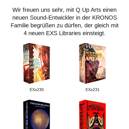
Wir freuen uns sehr, mit Q Up Arts einen
neuen Sound-Entwickler in der KRONOS
Neuigkeiten
Familie begrüßen zu dürfen, der gleich mit
Gebiet / Land
4 neuen EXS Libraries einsteigt.
Social Media
Über KORG
EXs230
EXs231