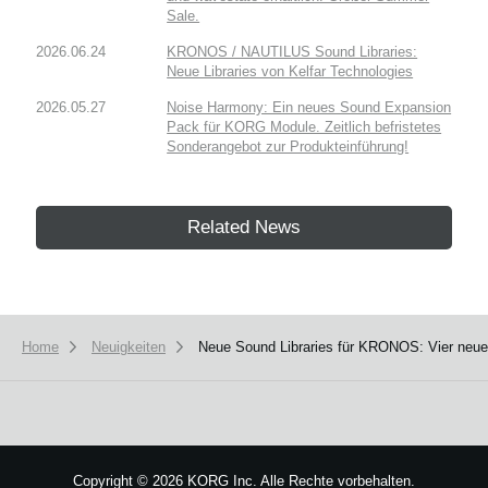
Sale.
2026.06.24
KRONOS / NAUTILUS Sound Libraries:
Neue Libraries von Kelfar Technologies
2026.05.27
Noise Harmony: Ein neues Sound Expansion
Pack für KORG Module. Zeitlich befristetes
Sonderangebot zur Produkteinführung!
Related News
Home
Neuigkeiten
Neue Sound Libraries für KRONOS: Vier neue 
Copyright
©
2026 KORG Inc. Alle Rechte vorbehalten.