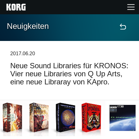
Neuigkeiten
Home
Produkte
2017.06.20
Neue Sound Libraries für KRONOS:
Extras
Vier neue Libraries von Q Up Arts,
eine neue Libraray von KApro.
Events
Support
Händlersuche
Shop