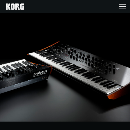
Home
Produkte
Extras
Events
Support
Händlersuche
Shop