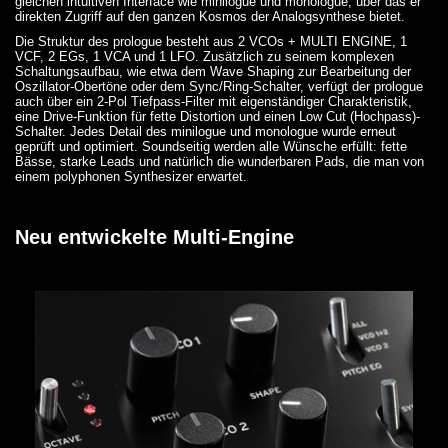
gleichen intuitiven Interface wie minilogue und monologue, über das er
direkten Zugriff auf den ganzen Kosmos der Analogsynthese bietet.
Die Struktur des prologue besteht aus 2 VCOs + MULTI ENGINE, 1
VCF, 2 EGs, 1 VCA und 1 LFO. Zusätzlich zu seinem komplexen
Schaltungsaufbau, wie etwa dem Wave Shaping zur Bearbeitung der
Oszillator-Obertöne oder dem Sync/Ring-Schalter, verfügt der prologue
auch über ein 2-Pol Tiefpass-Filter mit eigenständiger Charakteristik,
eine Drive-Funktion für fette Distortion und einen Low Cut (Hochpass)-
Schalter. Jedes Detail des minilogue und monologue wurde erneut
geprüft und optimiert. Soundseitig werden alle Wünsche erfüllt: fette
Bässe, starke Leads und natürlich die wunderbaren Pads, die man von
einem polyphonen Synthesizer erwartet.
Neu entwickelte Multi-Engine