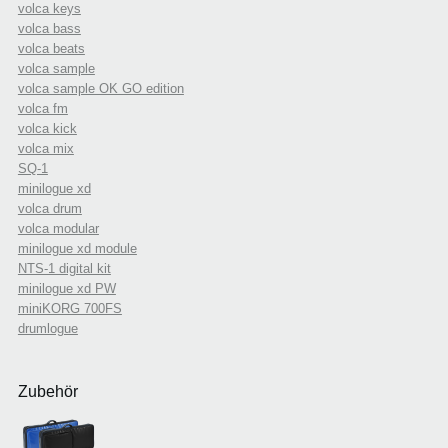
volca keys
volca bass
volca beats
volca sample
volca sample OK GO edition
volca fm
volca kick
volca mix
SQ-1
minilogue xd
volca drum
volca modular
minilogue xd module
NTS-1 digital kit
minilogue xd PW
miniKORG 700FS
drumlogue
Zubehör