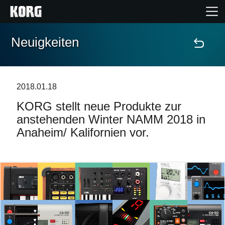
Neuigkeiten
Home
Produkte
2018.01.18
KORG stellt neue Produkte zur
Extras
anstehenden Winter NAMM 2018 in
Anaheim/ Kalifornien vor.
Events
Support
Händlersuche
Shop