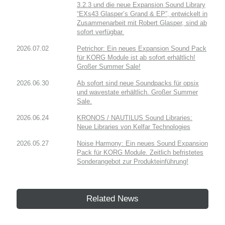
3.2.3 und die neue Expansion Sound Library
“EXs43 Glasper’s Grand & EP”, entwickelt in
Zusammenarbeit mit Robert Glasper, sind ab
sofort verfügbar.
2026.07.02
Petrichor: Ein neues Expansion Sound Pack
für KORG Module ist ab sofort erhältlich!
Großer Summer Sale!
2026.06.30
Ab sofort sind neue Soundpacks für opsix
und wavestate erhältlich. Großer Summer
Sale.
2026.06.24
KRONOS / NAUTILUS Sound Libraries:
Neue Libraries von Kelfar Technologies
2026.05.27
Noise Harmony: Ein neues Sound Expansion
Pack für KORG Module. Zeitlich befristetes
Sonderangebot zur Produkteinführung!
Related News