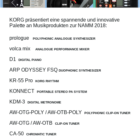
KORG präsentiert eine spannende und innovative
Neuigkeiten
Palette an Musikprodukten zur NAMM 2018:
Gebiet / Land
prologue
POLYPHONIC ANALOGUE SYNTHESIZER
Social Media
volca mix
ANALOGUE PERFORMANCE MIXER
D1
DIGITAL PIANO
Über KORG
ARP ODYSSEY FSQ
DUOPHONIC SYNTHESIZER
KR-55 Pro
KORG RHYTHM
KONNECT
PORTABLE STEREO PA SYSTEM
KDM-3
DIGITAL METRONOME
AW-OTG-POLY / AW-OTB-POLY
POLYPHONIC CLIP-ON TUNER
AW-OTG / AW-OTB
CLIP-ON TUNER
CA-50
CHROMATIC TUNER