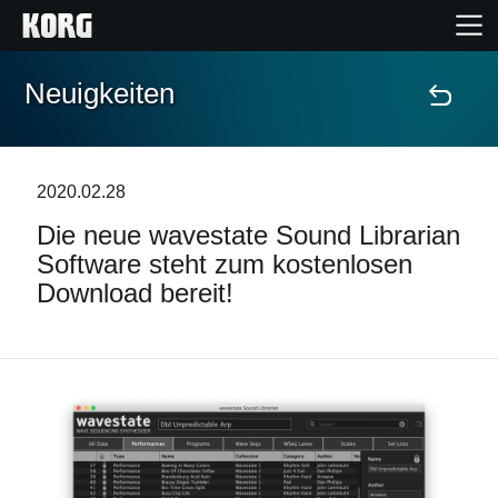
Neuigkeiten
Home
Produkte
2020.02.28
Die neue wavestate Sound Librarian
Extras
Software steht zum kostenlosen
Download bereit!
Events
Support
Händlersuche
Shop