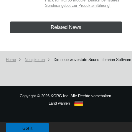
Pack für KORG Module. Zeitlich befristetes
Sonderangebot zur Produkteinführung!
Related News
Home
Neuigkeiten
Die neue wavestate Sound Librarian Software
Copyright
©
2026 KORG Inc. Alle Rechte vorbehalten.
Land wählen
Sitemap
We use cookies to give you the best experience on this website.
Learn m
Got it