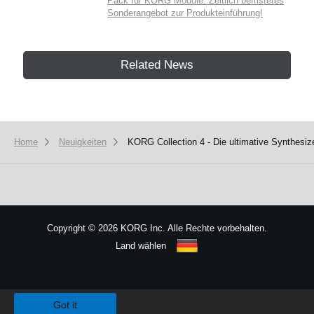
Pack für KORG Module. Zeitlich befristetes
Sonderangebot zur Produkteinführung!
Related News
Home
Neuigkeiten
KORG Collection 4 - Die ultimative Synthesize
Copyright
©
2026 KORG Inc. Alle Rechte vorbehalten.
Land wählen
Sitemap
We use cookies to give you the best experience on this website.
Learn m
Got it