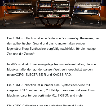
Neuigkeiten
Gebiet / Land
Social Media
Die KORG Collection ist eine Suite von Software-Synthesizern, die
den authentischen Sound und das Klangverhalten einiger
legendärer Korg-Synthesizer sorgfältig nachbildet, für die heutige
Über KORG
Zeit und die Zukunft.
In 2022 sind jetzt drei einzigartige Instrumente enthalten, die von
Musikschaffenden auf der ganzen Welt sehr geschätzt werden:
microKORG
,
ELECTRIBE-R
und
KAOSS PAD.
Die KORG Collection ist nunmehr eine Synthesizer-Suite mit
insgesamt 11 Synthesizern, 2 Effektprozessoren und einer Drum
Machine, darunter der berühmte M1, TRITON und mehr.
Die KORG Collection 4 ist ein typisches Beispiel für die