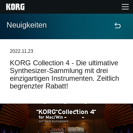
Neuigkeiten
Home
Produkte
2022.11.23
KORG Collection 4 - Die ultimative
Extras
Synthesizer-Sammlung mit drei
einzigartigen Instrumenten. Zeitlich
Events
begrenzter Rabatt!
Support
Händlersuche
Shop