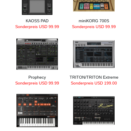
KAOSS PAD
miniKORG 700S
Sonderpreis USD
99.99
Sonderpreis USD
99.99
Prophecy
TRITON/TRITON Extreme
Sonderpreis USD
99.99
Sonderpreis USD
199.00