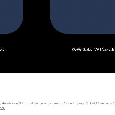
ore
KORG Gadget VR | App Lab
e Version 3.2.3 und die neue Expansion Sound Library “EXs43 Glasper’s Gr
bar.