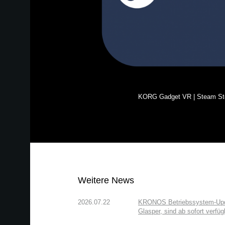
KORG Gadget VR | Steam St
Weitere News
2026.07.22
KRONOS Betriebssystem-Updat
Glasper, sind ab sofort verfüg