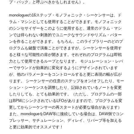
プ・パック」と呼ぶべきかもしれません）。
monologueの16ステップ・モノフォニック・シーケンサーは、ド
ラム・マシンとしても使用することができます。モノフォニック
のシンセサイザーをこのように使用すると、通常のドラム・マシ
ンでは得られない刺激的でユニークなサウンドやリズム・パター
ンを作ることができます。 もちろん、このライブラリーのどのプ
ログラムも鍵盤で演奏ことができますが、シーケンサーを使用す
ると様々な可能性の扉が開きます。それぞれのプログラムは即戦
力として使用できるループとなります。 モジュレーション・レバ
ーでサウンドが効果的に変化するようにデザインされています
が、他のパラメーターをコントロールすると更に表現の幅が広が
ります。 シーケンサーの任意のステップをオン/オフしたり、モー
ション・シーケンスを調整したり、記録されているノートを変更
したりしても、とても効果的です。（ただし、プログラムの一部
はBPMにシンクされているLFOがありますので、プログラムを変
更してからシーケンサーの再スタートが必要な場合があります）
また、monologueをDAW等に接続している場合は、DAW側でコン
プレッサー、サチュレーション、ディレイ、リバーブ等を加える
と更に効果的でオススメです！