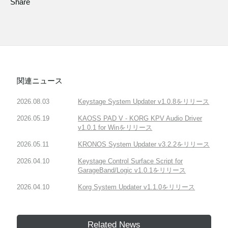
Share
関連ニュース
2026.08.03
Keystage System Updater v1.0.8をリリース
2026.05.19
KAOSS PAD V - KORG KPV Audio Driver
v1.0.1 for Winをリリース
2026.05.11
KRONOS System Updater v3.2.2をリリース
2026.04.10
Keystage Control Surface Script for
GarageBand/Logic v1.0.1をリリース
2026.04.10
Korg System Updater v1.1.0をリリース
Related News