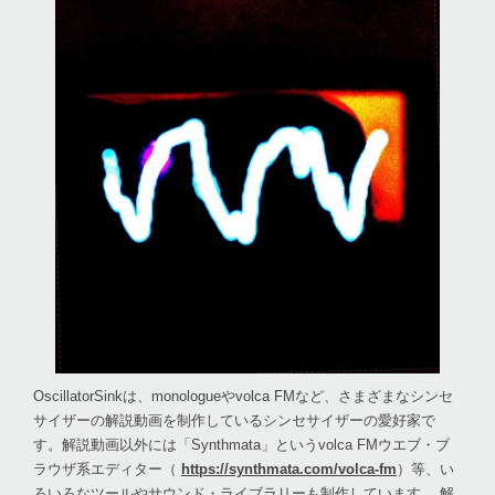
OscillatorSinkは、monologueやvolca FMなど、さまざまなシンセ
サイザーの解説動画を制作しているシンセサイザーの愛好家で
す。解説動画以外には「Synthmata」というvolca FMウエブ・ブ
ラウザ系エディター（
https://synthmata.com/volca-fm
）等、い
ろいろなツールやサウンド・ライブラリーも制作しています。 解