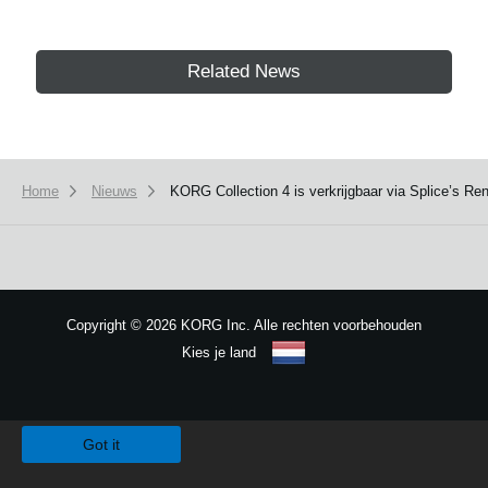
Related News
Home
Nieuws
KORG Collection 4 is verkrijgbaar via Splice’s R
Copyright
©
2026 KORG Inc. Alle rechten voorbehouden
Kies je land
Sitemap
We use cookies to give you the best experience on this website.
Learn m
Got it