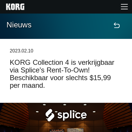
Nieuws
Home
Producten
2023.02.10
KORG Collection 4 is verkrijgbaar
Features
via Splice’s Rent-To-Own!
Beschikbaar voor slechts $15,99
Evenementen
per maand.
Ondersteuning
Nieuws
locatie