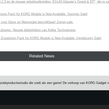
3 en de nieuwe geluidsuitbreiding „EXs43 Glasper’s Grand & EP”, die in sa
nsion Pack for KORG Module is Now Available. Summer Sale!
 voor Opsix en Wavestate beschikbaar! Zomer-sale.
ries: Nieuwe bibliotheken van Kelfar Technologies
Expansion Pack for KORG Module is Now Available. Introductory Sale!
Related News
ekproductiestudio die voelt als een game! De verkoop van KORG Gadget voor
e.
Learn more