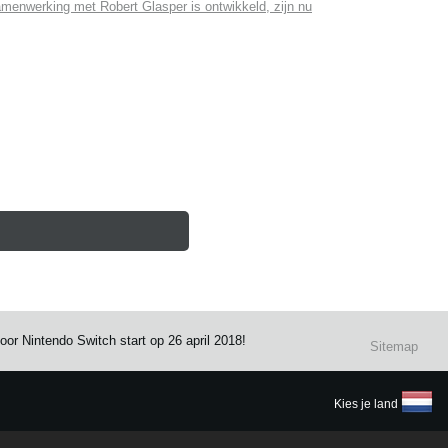
menwerking met Robert Glasper is ontwikkeld, zijn nu
 Nintendo Switch start op 26 april 2018!
Sitemap
Kies je land