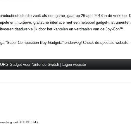
ductiestudio die voelt als een game, gaat op 26 april 2018 in de verkoop. 
pele en intuïtieve, grafische interface met een heleboel gadget-instrumenten
itvoeren daadwerkelijk door het kantelen en verdraaien van de Joy-Con™.
anga “Super Composition Boy Gadgeta” onderweg! Check de speciale website, d
ORG Gadget voor Nintendo Switch | Eigen website
enwerking met DETUNE Ltd.)