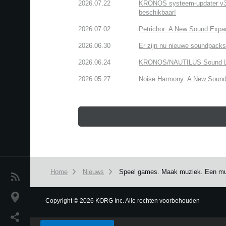
2026.07.22
KRONOS systeem-updater v3.2.
beschikbaar!
2026.07.02
Petrichor: A New Sound Expa
2026.06.30
Er zijn nu nieuwe soundpacks
2026.06.24
KRONOS/NAUTILUS Sound Libra
2026.05.27
Noise Harmony: A New Sound 
Home
Nieuws
Speel games. Maak muziek. Een muzi
Nieuws
locatie
Copyright
©
2026 KORG Inc. Alle rechten voorbehouden
We use cookies to give you the best experience on this websit
Social Media