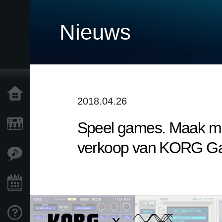
Nieuws
Home
2018.04.26
Speel games. Maak muz
Producten
verkoop van KORG Gadg
Features
Evenementen
Ondersteuning