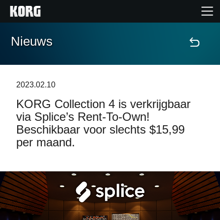
Nieuws
Home
Producten
2023.02.10
KORG Collection 4 is verkrijgbaar
Features
via Splice’s Rent-To-Own!
Beschikbaar voor slechts $15,99
Evenementen
per maand.
Ondersteuning
Nieuws
locatie