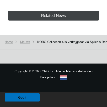
Related News
Home
Nieuws
KORG Collection 4 is verkrijgbaar via Splice’s R
Copyright
©
2026 KORG Inc. Alle rechten voorbehouden
Kies je land
Sitemap
We use cookies to give you the best experience on this website.
Learn m
Got it