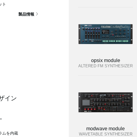
ット
製品情報
opsix module
ALTERED FM SYNTHESIZER
ザイン
ー
modwave module
ラムを内蔵
WAVETABLE SYNTHESIZER