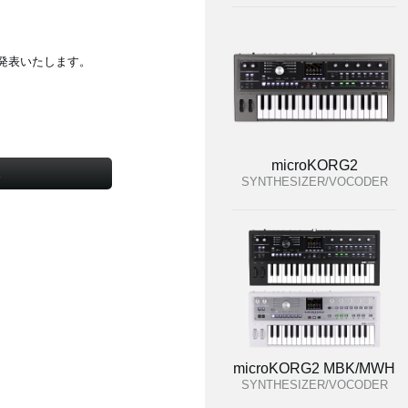
を発表いたします。
microKORG2
X
SYNTHESIZER/VOCODER
microKORG2 MBK/MWH
SYNTHESIZER/VOCODER