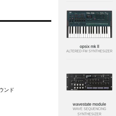
opsix mk II
ALTERED FM SYNTHESIZER
ウンド
wavestate module
WAVE SEQUENCING
SYNTHESIZER