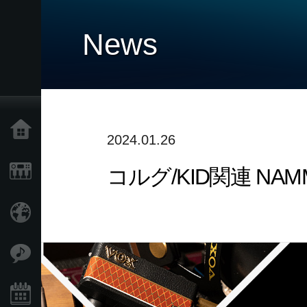
News
Home
2024.01.26
コルグ/KID関連 N
Products
Import Products
Features
Events