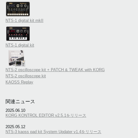
NTS-1 digital kit mkII
NTS-1 digital kit
NTS-2 oscilloscope kit + PATCH & TWEAK with KORG
NTS-2 oscilloscope kit
KAOSS Replay
関連ニュース
2025.06.10
KORG KONTROL EDITOR v2.5.1をリリース
2025.05.12
NTS-3 kaoss pad kit System Updater v1.4をリリース