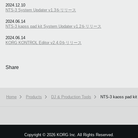
2024.12.10
NTS-3 System Updater v1.3をリリース
2024.06.14
NTS-3 kapss pad kit System Updater v1.2をリリース
2024.06.14
KORG KONTROL Editor v2.4.0をリリース
Share
Home
Products
DJ & Production Tools
NTS-3 kaoss pad kit
本ウェブサイトでは、お客様の利用状況を分析および、カスタマイズし
ービスを提供するために、cookieを使用しています。
詳しい説明はこち
Copyright
©
2026 KORG Inc. All Rights Reserved.