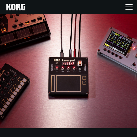
Home
Products
Import Products
Features
Events
Support
Store Locator