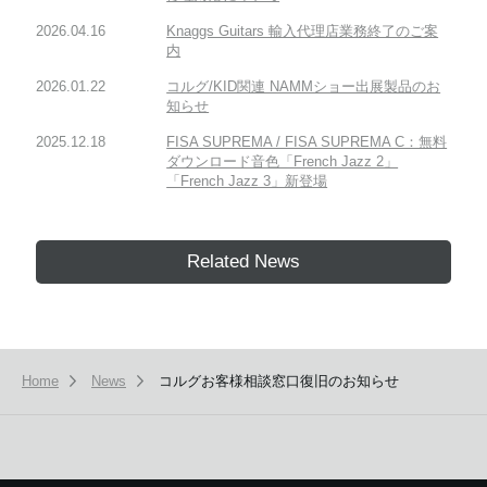
2026.04.16
Knaggs Guitars 輸入代理店業務終了のご案
内
2026.01.22
コルグ/KID関連 NAMMショー出展製品のお
知らせ
2025.12.18
FISA SUPREMA / FISA SUPREMA C：無料
ダウンロード音色「French Jazz 2」
「French Jazz 3」新登場
Related News
Home
News
コルグお客様相談窓口復旧のお知らせ