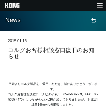
News
Home
Products
2015.01.16
コルグお客様相談窓口復旧のお知
Import Products
らせ
Features
Events
平素よりコルグ製品をご愛用いただき、誠にありがとうございま
す。
Support
コルグお客様相談窓口（ナビダイヤル：0570-666-569、FAX：03-
5355-4470）につながらない状態が続いておりましたが、本日1月
16日14時から復旧致しました。
Store Locator