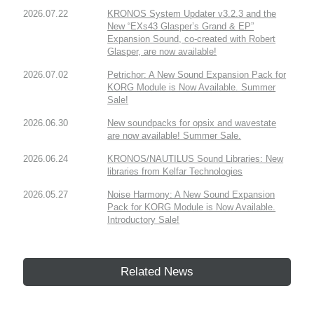
2026.07.22
KRONOS System Updater v3.2.3 and the
New “EXs43 Glasper’s Grand & EP”
Expansion Sound, co-created with Robert
Glasper, are now available!
2026.07.02
Petrichor: A New Sound Expansion Pack for
KORG Module is Now Available. Summer
Sale!
2026.06.30
New soundpacks for opsix and wavestate
are now available! Summer Sale.
2026.06.24
KRONOS/NAUTILUS Sound Libraries: New
libraries from Kelfar Technologies
2026.05.27
Noise Harmony: A New Sound Expansion
Pack for KORG Module is Now Available.
Introductory Sale!
Related News