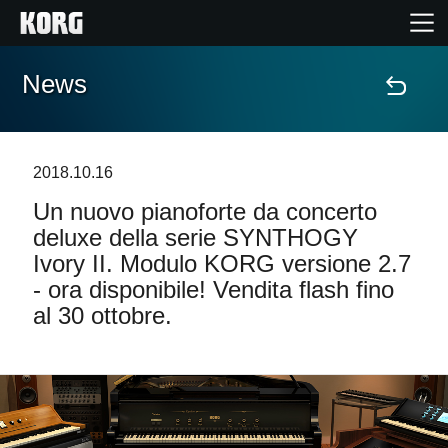
News
Home
Prodotti
2018.10.16
Un nuovo pianoforte da concerto
Contenuti
deluxe della serie SYNTHOGY
Ivory II. Modulo KORG versione 2.7
Eventi
- ora disponibile! Vendita flash fino
al 30 ottobre.
Supporto tecnico
Dove Acquistare