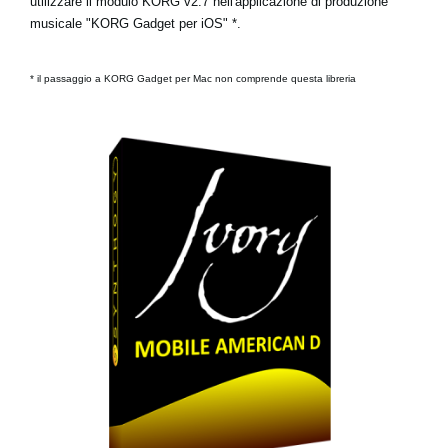
utilizzare il modulo KORG v2.7 nell'applicazione di produzione
musicale "KORG Gadget per iOS" *.
* il passaggio a KORG Gadget per Mac non comprende questa libreria