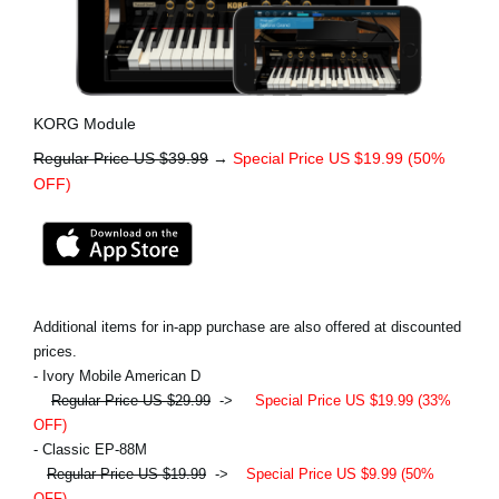
KORG Module
Regular Price US $39.99
→
Special Price US $19.99 (50%
OFF)
Additional items for in-app purchase are also offered at discounted
prices.
- Ivory Mobile American D
Regular Price US $29.99
->
Special Price US $19.99 (33%
OFF)
- Classic EP-88M
Regular Price US $19.99
->
Special Price US $9.99 (50%
OFF)