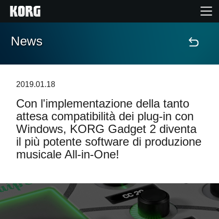
News
Home
Prodotti
2019.01.18
Con l'implementazione della tanto
Contenuti
attesa compatibilità dei plug-in con
Windows, KORG Gadget 2 diventa
Eventi
il più potente software di produzione
musicale All-in-One!
Supporto tecnico
Dove Acquistare