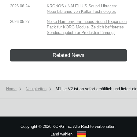
2026.06.24
KRONOS / NAUTILUS Sound Libraries:
Neue Libraries von Kelfar Technologies
2026.05.27
Noise Harmony: Ein neues Sound Expansion
Pack für KORG Module. Zeitlich befristetes
Sonderangebot zur Produkteinführung!
Related News
Home
Neuigkeiten
M1 Le V2 ist ab sofort erhältlich und liefert
Copyright
©
2026 KORG Inc. Alle Rechte vorbehalten.
Land wählen