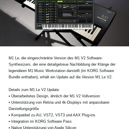
Neuigkeiten
Gebiet / Land
Social Media
M1 Le
, die eingeschränkte Version des M1 V2 Software-
Über KORG
Synthesizers, der eine detailgetreue Nachbildung der Klänge der
legendären M1 Music Workstation darstellt (im
KORG Software
Bundle
enthalten), erhält ein Update auf die Version
M1 Le V2
.
Details zum M1 Le V2 Update:
•
Überarbeitetes Design, ähnlich der M1 V2 Vollversion
•
Unterstützung von Retina und 4k-Displays mit anpassbarer
Darstellungsgröße
•
Kompatibel zu AU, VST2, VST3 und AAX Plug-ins
•
Integration im KORG Software Pass
•
Native Unterstützung von Apple Silicon