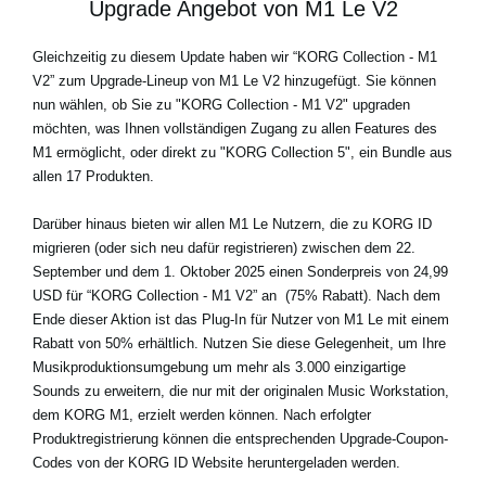
Upgrade Angebot von M1 Le V2
Gleichzeitig zu diesem Update haben wir “KORG Collection - M1
V2” zum Upgrade-Lineup von M1 Le V2 hinzugefügt. Sie können
nun wählen, ob Sie zu "KORG Collection - M1 V2" upgraden
möchten, was Ihnen vollständigen Zugang zu allen Features des
M1 ermöglicht, oder direkt zu "KORG Collection 5", ein Bundle aus
allen 17 Produkten.
Darüber hinaus bieten wir allen M1 Le Nutzern, die zu KORG ID
migrieren (oder sich neu dafür registrieren) zwischen dem 22.
September und dem 1. Oktober 2025 einen
Sonderpreis von 24,99
USD für
“KORG Collection - M1 V2” an
(75% Rabatt)
. Nach dem
Ende dieser Aktion ist das Plug-In für Nutzer von M1 Le mit einem
Rabatt von 50% erhältlich. Nutzen Sie diese Gelegenheit, um Ihre
Musikproduktionsumgebung um mehr als 3.000 einzigartige
Sounds zu erweitern, die nur mit der originalen Music Workstation,
dem KORG M1, erzielt werden können. Nach erfolgter
Produktregistrierung können die entsprechenden Upgrade-Coupon-
Codes von der KORG ID Website heruntergeladen werden.