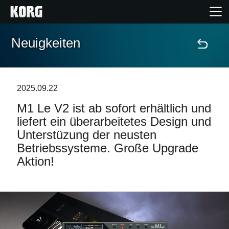
Neuigkeiten
Home
Produkte
2025.09.22
M1 Le V2 ist ab sofort erhältlich und
Extras
liefert ein überarbeitetes Design und
Unterstüzung der neusten
Events
Betriebssysteme. Große Upgrade
Aktion!
Support
Händlersuche
Shop