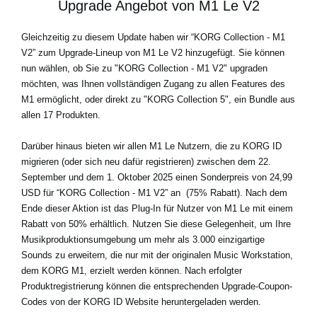
Upgrade Angebot von M1 Le V2
Gleichzeitig zu diesem Update haben wir “KORG Collection - M1
V2” zum Upgrade-Lineup von M1 Le V2 hinzugefügt. Sie können
nun wählen, ob Sie zu "KORG Collection - M1 V2" upgraden
möchten, was Ihnen vollständigen Zugang zu allen Features des
M1 ermöglicht, oder direkt zu "KORG Collection 5", ein Bundle aus
allen 17 Produkten.
Darüber hinaus bieten wir allen M1 Le Nutzern, die zu KORG ID
migrieren (oder sich neu dafür registrieren) zwischen dem 22.
September und dem 1. Oktober 2025 einen
Sonderpreis von 24,99
USD für
“KORG Collection - M1 V2” an
(75% Rabatt)
. Nach dem
Ende dieser Aktion ist das Plug-In für Nutzer von M1 Le mit einem
Rabatt von 50% erhältlich. Nutzen Sie diese Gelegenheit, um Ihre
Musikproduktionsumgebung um mehr als 3.000 einzigartige
Sounds zu erweitern, die nur mit der originalen Music Workstation,
dem KORG M1, erzielt werden können. Nach erfolgter
Produktregistrierung können die entsprechenden Upgrade-Coupon-
Codes von der KORG ID Website heruntergeladen werden.