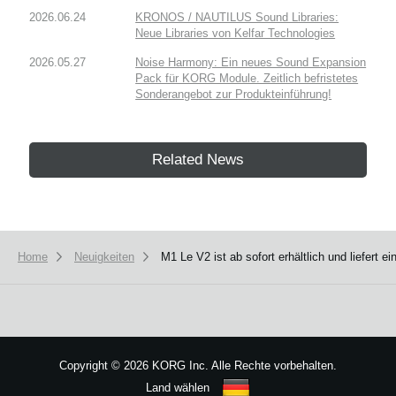
2026.06.24
KRONOS / NAUTILUS Sound Libraries:
Neue Libraries von Kelfar Technologies
2026.05.27
Noise Harmony: Ein neues Sound Expansion
Pack für KORG Module. Zeitlich befristetes
Sonderangebot zur Produkteinführung!
Related News
Home
Neuigkeiten
M1 Le V2 ist ab sofort erhältlich und liefert
Copyright
©
2026 KORG Inc. Alle Rechte vorbehalten.
Land wählen