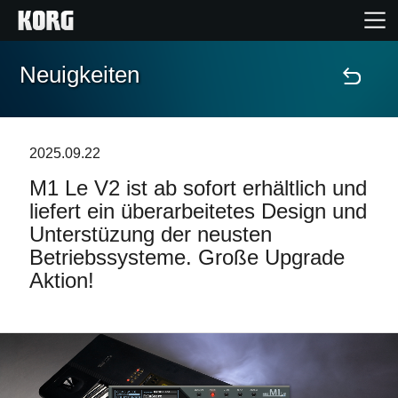
Neuigkeiten
Home
Produkte
2025.09.22
M1 Le V2 ist ab sofort erhältlich und
Extras
liefert ein überarbeitetes Design und
Unterstüzung der neusten
Events
Betriebssysteme. Große Upgrade
Aktion!
Support
Händlersuche
Shop