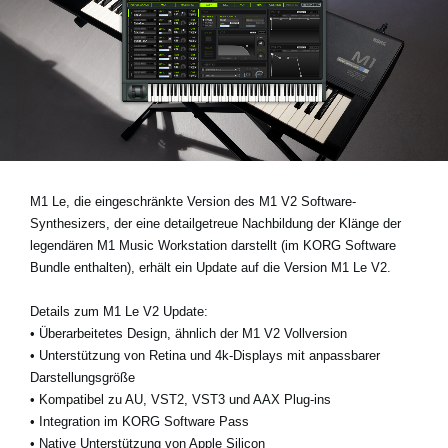
Neuigkeiten
Gebiet / Land
Social Media
M1 Le
, die eingeschränkte Version des M1 V2 Software-
Über KORG
Synthesizers, der eine detailgetreue Nachbildung der Klänge der
legendären M1 Music Workstation darstellt (im
KORG Software
Bundle
enthalten), erhält ein Update auf die Version
M1 Le V2
.
Details zum M1 Le V2 Update:
•
Überarbeitetes Design, ähnlich der M1 V2 Vollversion
•
Unterstützung von Retina und 4k-Displays mit anpassbarer
Darstellungsgröße
•
Kompatibel zu AU, VST2, VST3 und AAX Plug-ins
•
Integration im KORG Software Pass
•
Native Unterstützung von Apple Silicon