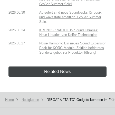
Großer Summer Sale!
2026.06.30
Ab sofort sind neue Soundpacks für opsix
und wavestate erhältlich. Großer Summer
Sale.
2026.06.24
KRONOS / NAUTILUS Sound Libraries:
Neue Libraries von Kelfar Technologies
2026.05.27
Noise Harmony: Ein neues Sound Expansion
Pack für KORG Module. Zeitlich befristetes
Sonderangebot zur Produkteinführung!
Related News
Home
Neuigkeiten
"SEGA" & "TAITO" Gadgets kommen im Frühja