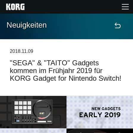
Neuigkeiten
Home
Produkte
2018.11.09
"SEGA" & "TAITO" Gadgets
Extras
kommen im Frühjahr 2019 für
KORG Gadget for Nintendo Switch!
Events
Support
Händlersuche
Shop