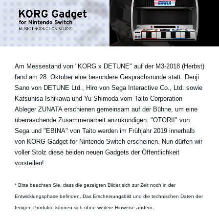
Neuigkeiten
Gebiet / Land
Am Messestand von "KORG x DETUNE" auf der M3-2018 (Herbst)
Social Media
fand am 28. Oktober eine besondere Gesprächsrunde statt.
Denji
Sano von DETUNE Ltd., Hiro von Sega Interactive Co., Ltd. sowie
Katsuhisa Ishikawa und Yu Shimoda vom Taito Corporation
Über KORG
Ableger ZUNATA
erschienen gemeinsam auf der Bühne, um eine
überraschende Zusammenarbeit anzukündigen. "OTORII" von
Sega und "EBINA" von Taito werden im Frühjahr 2019 innerhalb
von KORG Gadget for Nintendo Switch erscheinen. Nun dürfen wir
voller Stolz diese beiden neuen Gadgets der Öffentlichkeit
vorstellen!
* Bitte beachten Sie, dass die gezeigten Bilder sich zur Zeit noch in der
Entwicklungsphase befinden. Das Erscheinungsbild und die technischen Daten der
fertigen Produkte können sich ohne weitere Hinweise ändern.