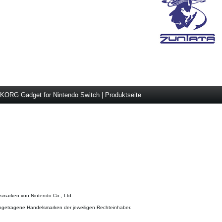
KORG Gadget for Nintendo Switch | Produktseite
smarken von Nintendo Co., Ltd.
ngetragene Handelsmarken der jeweiligen Rechteinhaber.