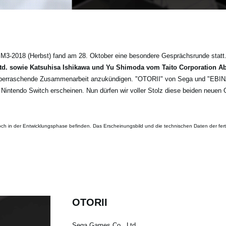
-2018 (Herbst) fand am 28. Oktober eine besondere Gesprächsrunde statt
 Ltd. sowie Katsuhisa Ishikawa und Yu Shimoda vom Taito Corporation 
überraschende Zusammenarbeit anzukündigen. "OTORII" von Sega und "EBINA
Nintendo Switch erscheinen. Nun dürfen wir voller Stolz diese beiden neuen 
t noch in der Entwicklungsphase befinden. Das Erscheinungsbild und die technischen Daten der fe
OTORII
Sega Games Co., Ltd.