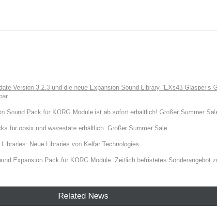
e Version 3.2.3 und die neue Expansion Sound Library “EXs43 Glasper’s Gr
bar.
on Sound Pack für KORG Module ist ab sofort erhältlich! Großer Summer Sal
ks für opsix und wavestate erhältlich. Großer Summer Sale.
raries: Neue Libraries von Kelfar Technologies
und Expansion Pack für KORG Module. Zeitlich befristetes Sonderangebot zu
Related News