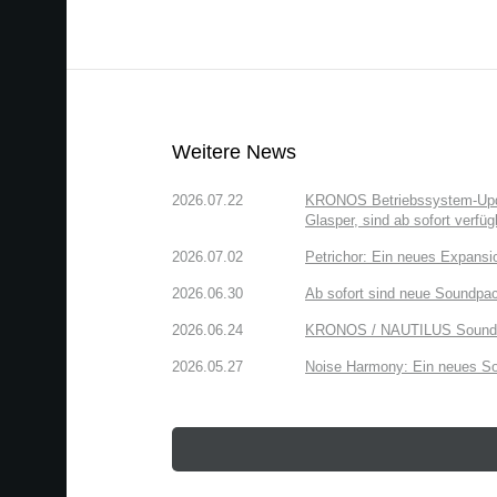
Weitere News
2026.07.22
KRONOS Betriebssystem-Updat
Glasper, sind ab sofort verfüg
2026.07.02
Petrichor: Ein neues Expansi
2026.06.30
Ab sofort sind neue Soundpac
2026.06.24
KRONOS / NAUTILUS Sound Lib
2026.05.27
Noise Harmony: Ein neues So