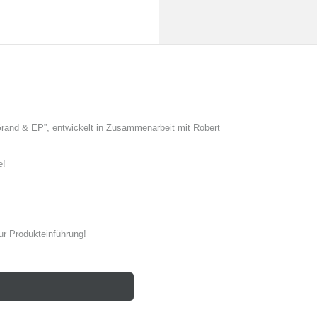
and & EP”, entwickelt in Zusammenarbeit mit Robert
e!
r Produkteinführung!