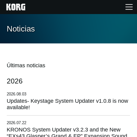
Inicio
Noticias
Productos
Características
Últimas noticias
2026
Eventos
2026.08.03
Soporte
Updates- Keystage System Updater v1.0.8 is now
available!
Localizador de Tiendas
2026.07.22
KRONOS System Updater v3.2.3 and the New
“EXs43 Glasper’s Grand & EP” Expansion Sound,