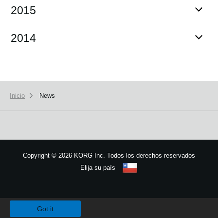
2015
2014
Inicio
News
Copyright
©
2026 KORG Inc. Todos los derechos reservados
Elija su país
Mapa del sitio
We use cookies to give you the best experience on this website.
Learn m
Got it