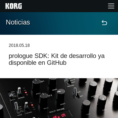
Noticias
Inicio
Productos
2018.05.18
prologue SDK: Kit de desarrollo ya
Características
disponible en GitHub
Eventos
Soporte
Localizador de Tiendas