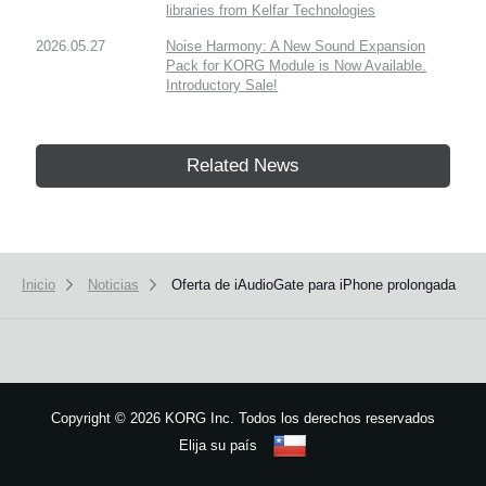
libraries from Kelfar Technologies
2026.05.27
Noise Harmony: A New Sound Expansion
Pack for KORG Module is Now Available.
Introductory Sale!
Related News
Inicio
Noticias
Oferta de iAudioGate para iPhone prolongada
Copyright
©
2026 KORG Inc. Todos los derechos reservados
Elija su país
Mapa del sitio