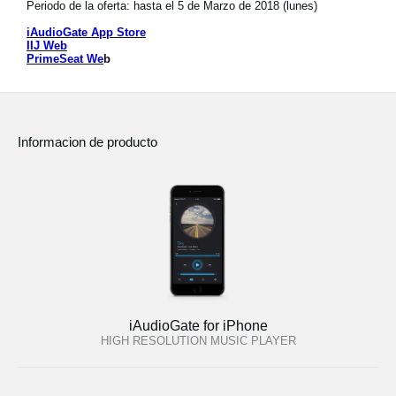
Periodo de la oferta: hasta el 5 de Marzo de 2018 (lunes)
Noticias
iAudioGate App Store
Ubicación
IIJ Web
PrimeSeat We
b
Redes Sociales
Informacion de producto
Acerca de KORG
iAudioGate for iPhone
HIGH RESOLUTION MUSIC PLAYER