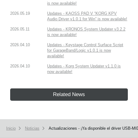
is now available!
2026.05.19
Updates - KAOSS PAD V “KORG KPV
Audio Driver v1.0.1 for Win” is now available!
2026.05.11
Updates - KRONOS System Updater v3.2.2
is now available!
2026.04.10
Updates - Keystage Control Surface Script
for GarageBand/Logic v1.0.1 is now
available!
2026.04.10
Updates - Korg System Updater v1.1.0 is
now available!
Related News
Inicio
Noticias
Actualizaciones - ¡Ya disponible el driver USB-M