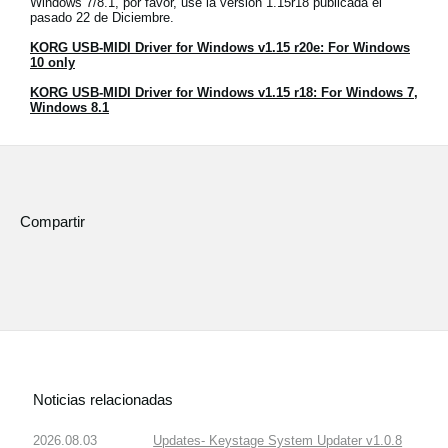
Windows 7/8.1, por favor, use la versión 1.15r18 publicada el
Noticias
pasado 22 de Diciembre.
KORG USB-MIDI Driver for Windows v1.15 r20e: For Windows
Ubicación
10 only
Redes Sociales
KORG USB-MIDI Driver for Windows v1.15 r18: For Windows 7,
Windows 8.1
Acerca de KORG
Compartir
Noticias relacionadas
2026.08.03
Updates- Keystage System Updater v1.0.8