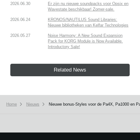
2026.06.30
Er zijn nu nieuwe soundpacks voor Opsix en
Wavestate beschikbaar! Zomer-sale.
2026.06.24
KRONOS/NAUTILUS Sound Libraries:
Nieuwe bibliotheken van Kelfar Technologies
2026.05.27
Noise Harmony: A New Sound Expansion
Pack for KORG Module is Now Available.
Introductory Sale!
Related News
Home
Nieuws
Nieuwe bonus-Styles voor de Pa4X, Pa1000 en P