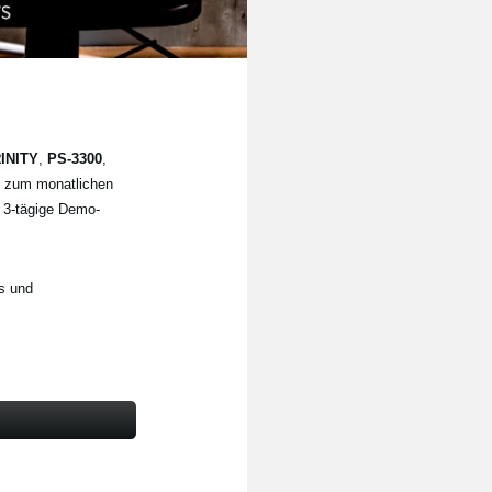
INITY
,
PS-3300
,
e zum monatlichen
, 3-tägige Demo-
s und