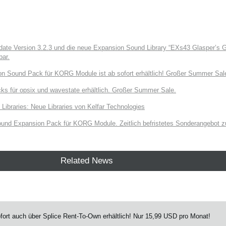
e Version 3.2.3 und die neue Expansion Sound Library “EXs43 Glasper’s Gr
bar.
on Sound Pack für KORG Module ist ab sofort erhältlich! Großer Summer Sal
ks für opsix und wavestate erhältlich. Großer Summer Sale.
raries: Neue Libraries von Kelfar Technologies
und Expansion Pack für KORG Module. Zeitlich befristetes Sonderangebot zu
Related News
fort auch über Splice Rent-To-Own erhältlich! Nur 15,99 USD pro Monat!