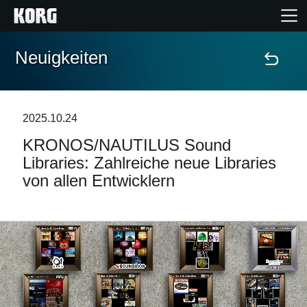
Neuigkeiten
Home
Produkte
2025.10.24
KRONOS/NAUTILUS Sound
Extras
Libraries: Zahlreiche neue Libraries
von allen Entwicklern
Events
Support
Händlersuche
Shop