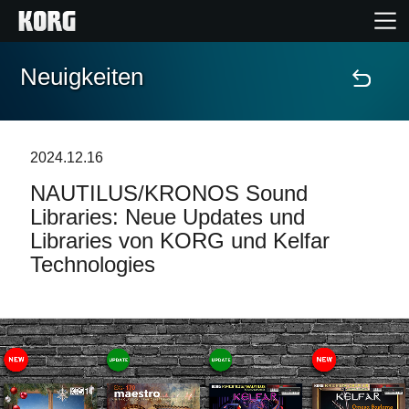
Neuigkeiten
Home
Produkte
2024.12.16
NAUTILUS/KRONOS Sound
Extras
Libraries: Neue Updates und
Libraries von KORG und Kelfar
Events
Technologies
Support
Händlersuche
Shop