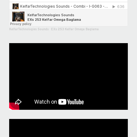
KelfarTechnologies Sounds
·
EXs 253 Kelfar Omega Baglama