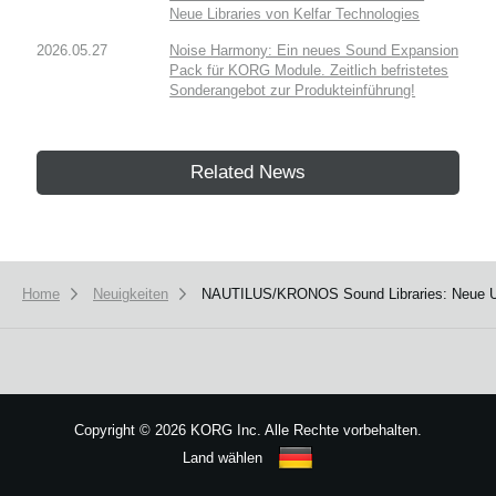
Neue Libraries von Kelfar Technologies
2026.05.27
Noise Harmony: Ein neues Sound Expansion
Pack für KORG Module. Zeitlich befristetes
Sonderangebot zur Produkteinführung!
Related News
Home
Neuigkeiten
NAUTILUS/KRONOS Sound Libraries: Neue Upd
Copyright
©
2026 KORG Inc. Alle Rechte vorbehalten.
Land wählen
Sitemap