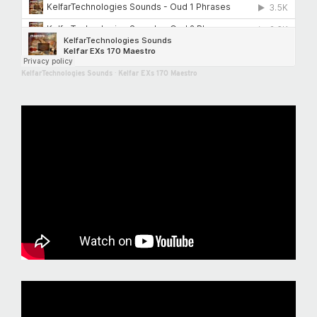
KelfarTechnologies Sounds
·
Kelfar EXs 170 Maestro