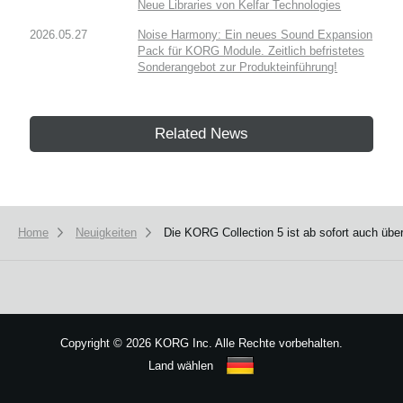
Neue Libraries von Kelfar Technologies
2026.05.27
Noise Harmony: Ein neues Sound Expansion
Pack für KORG Module. Zeitlich befristetes
Sonderangebot zur Produkteinführung!
Related News
Home
Neuigkeiten
Die KORG Collection 5 ist ab sofort auch über
Copyright
©
2026 KORG Inc. Alle Rechte vorbehalten.
Land wählen
Sitemap