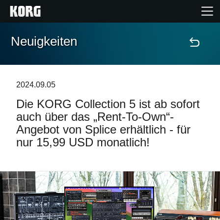
Neuigkeiten
Home
Produkte
2024.09.05
Die KORG Collection 5 ist ab sofort
Extras
auch über das „Rent-To-Own“-
Angebot von Splice erhältlich - für
Events
nur 15,99 USD monatlich!
Support
Händlersuche
Shop