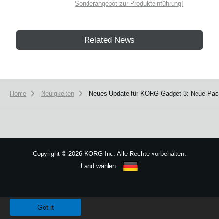
Sonderangebot zur Produkteinführung!
Related News
Home
Neuigkeiten
Neues Update für KORG Gadget 3: Neue Packs 
Copyright
©
2026 KORG Inc. Alle Rechte vorbehalten.
Land wählen
Sitemap
We use cookies to give you the best experience on this website.
Learn m
Got it