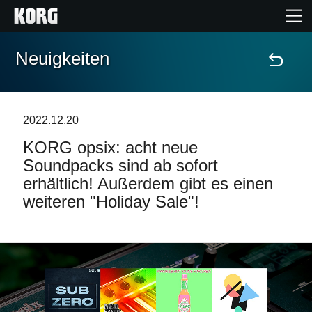
Neuigkeiten
Home
Produkte
2022.12.20
KORG opsix: acht neue
Extras
Soundpacks sind ab sofort
erhältlich! Außerdem gibt es einen
Events
weiteren "Holiday Sale"!
Support
Händlersuche
Shop