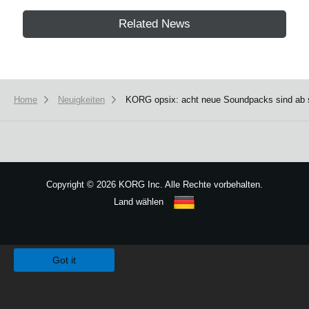
Related News
Home
Neuigkeiten
KORG opsix: acht neue Soundpacks sind ab sof
Copyright
©
2026 KORG Inc. Alle Rechte vorbehalten.
Land wählen
Sitemap
We use cookies to give you the best experience on this website.
Learn m
Got it