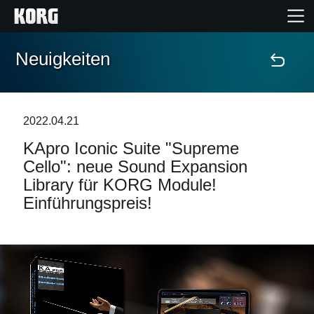
Neuigkeiten
Home
Produkte
2022.04.21
KApro Iconic Suite "Supreme
Extras
Cello": neue Sound Expansion
Library für KORG Module!
Events
Einführungspreis!
Support
Händlersuche
Shop