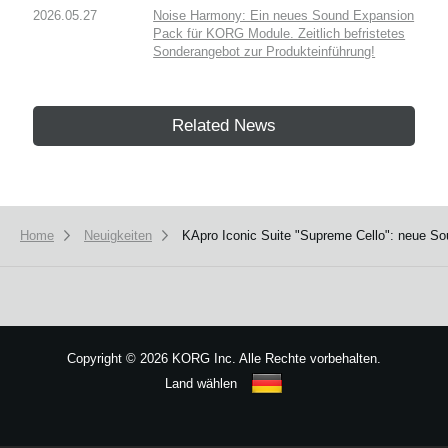
2026.05.27
Noise Harmony: Ein neues Sound Expansion
Pack für KORG Module. Zeitlich befristetes
Sonderangebot zur Produkteinführung!
Related News
Home
Neuigkeiten
KApro Iconic Suite "Supreme Cello": neue So
Copyright
©
2026 KORG Inc. Alle Rechte vorbehalten.
Land wählen
Sitemap
We use cookies to give you the best experience on this website.
Learn m