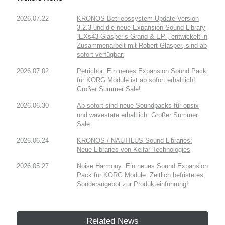
2026.07.22
KRONOS Betriebssystem-Update Version
3.2.3 und die neue Expansion Sound Library
“EXs43 Glasper’s Grand & EP”, entwickelt in
Zusammenarbeit mit Robert Glasper, sind ab
sofort verfügbar.
2026.07.02
Petrichor: Ein neues Expansion Sound Pack
für KORG Module ist ab sofort erhältlich!
Großer Summer Sale!
2026.06.30
Ab sofort sind neue Soundpacks für opsix
und wavestate erhältlich. Großer Summer
Sale.
2026.06.24
KRONOS / NAUTILUS Sound Libraries:
Neue Libraries von Kelfar Technologies
2026.05.27
Noise Harmony: Ein neues Sound Expansion
Pack für KORG Module. Zeitlich befristetes
Sonderangebot zur Produkteinführung!
Related News