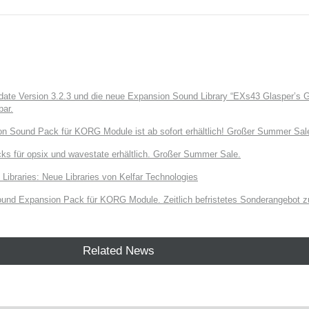
e Version 3.2.3 und die neue Expansion Sound Library “EXs43 Glasper’s Gr
bar.
on Sound Pack für KORG Module ist ab sofort erhältlich! Großer Summer Sal
ks für opsix und wavestate erhältlich. Großer Summer Sale.
raries: Neue Libraries von Kelfar Technologies
und Expansion Pack für KORG Module. Zeitlich befristetes Sonderangebot zu
Related News