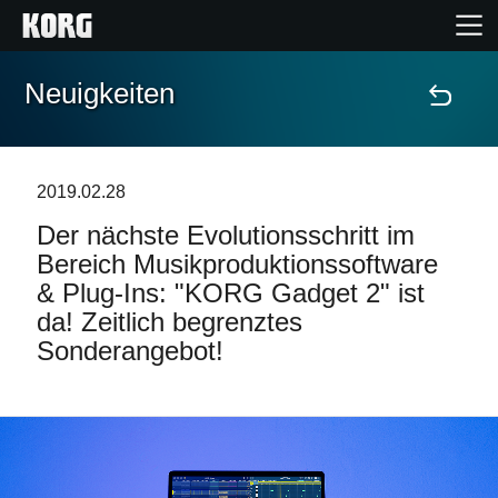
Neuigkeiten
Home
Produkte
2019.02.28
Der nächste Evolutionsschritt im
Extras
Bereich Musikproduktionssoftware
& Plug-Ins: "KORG Gadget 2" ist
Events
da! Zeitlich begrenztes
Sonderangebot!
Support
Händlersuche
Shop