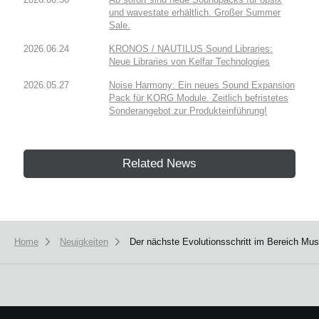
und wavestate erhältlich. Großer Summer
Sale.
2026.06.24
KRONOS / NAUTILUS Sound Libraries:
Neue Libraries von Kelfar Technologies
2026.05.27
Noise Harmony: Ein neues Sound Expansion
Pack für KORG Module. Zeitlich befristetes
Sonderangebot zur Produkteinführung!
Related News
Home
Neuigkeiten
Der nächste Evolutionsschritt im Bereich Mus