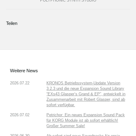
POLYPHONIC SYNTH STUDIO
Teilen
Weitere News
2026.07.22
KRONOS Betriebssystem-Update Version
3.2.3 und die neue Expansion Sound Library
“EXs43 Glasper’s Grand & EP”, entwickelt in
Zusammenarbeit mit Robert Glasper, sind ab
sofort verfügbar.
2026.07.02
Petrichor: Ein neues Expansion Sound Pack
für KORG Module ist ab sofort erhältlich!
Großer Summer Sale!
2026.06.30
Ab sofort sind neue Soundpacks für opsix