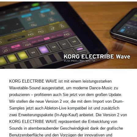
Neuigkeiten
Gebiet / Land
Social Media
Über KORG
KORG ELECTRIBE WAVE ist mit einem leistungsstarken
Wavetable-Sound ausgestattet, um moderne Dance-Music zu
produzieren – profitieren auch Sie jetzt von dem großen Update.
Wir stellen die neue Version 2 vor, die mit dem Import von Drum-
Samples jetzt auch Ableton-Live kompatibel ist und zusätzlich
zwei Erweiterungspakete (In-App-Kauf) anbietet. Die Version 2 von
KORG ELECTRIBE WAVE repräsentiert die Entwicklung von
Sounds in atemberaubender Geschwindigkeit dank der grafische
Benutzeroberfläche und den Vorzügen der innovativen und