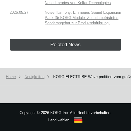
Neue Libraries von Kelfar Technologies
2026.05.27
Noise Harmony: Ein neues Sound Expansion
Pack für KORG Module. Zeitlich befristetes
Sonderangebot zur Produkteinführung!
Related News
Home
Neuigkeiten
KORG ELECTRIBE Wave profitiert vom großen Up
Copyright
©
2026 KORG Inc. Alle Rechte vorbehalten.
Land wählen
Sitemap