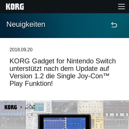
Neuigkeiten
Home
Produkte
2018.09.20
KORG Gadget for Nintendo Switch
Extras
unterstützt nach dem Update auf
Version 1.2 die Single Joy-Con™
Events
Play Funktion!
Support
Händlersuche
Shop