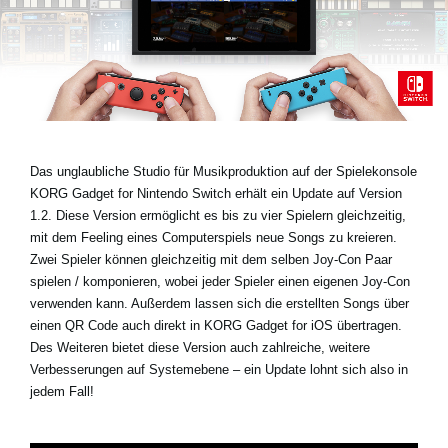
Neuigkeiten
Gebiet / Land
Social Media
Das unglaubliche Studio für Musikproduktion auf der Spielekonsole
KORG Gadget for Nintendo Switch erhält ein Update auf Version
1.2. Diese Version ermöglicht es bis zu vier Spielern gleichzeitig,
Über KORG
mit dem Feeling eines Computerspiels neue Songs zu kreieren.
Zwei Spieler können gleichzeitig mit dem selben Joy-Con Paar
spielen / komponieren, wobei jeder Spieler einen eigenen Joy-Con
verwenden kann. Außerdem lassen sich die erstellten Songs über
einen QR Code auch direkt in KORG Gadget for iOS übertragen.
Des Weiteren bietet diese Version auch zahlreiche, weitere
Verbesserungen auf Systemebene – ein Update lohnt sich also in
jedem Fall!