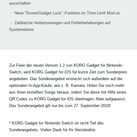
ausschalten
・
Neue
“Scene/Gadget Lock”
-Funktion im
Time Limit Mod
us
・
Zahlreiche Verbesserungen und Fehlerbehebungen auf
Systemebene
Zur Feier der neuen Version 1.2 von KORG Gadget for Nintendo
Switch, wird KORG Gadget for iOS für kurze Zeit zum Sonderpreis
angeboten. Das Sonderangebot erstreckt sich außerdem auf die
optionalen In-App-Käufe, wie z. B. Kamata. Holen Sie noch mehr
aus Ihren erstellten Songs heraus, indem Sie diese mit Hilfe eines
QR Codes zu KORG Gadget for iOS übertragen. Aber aufgepasst:
Das Sonderangebot gilt nur bis zum 27. September 2018!
* KORG Gadget for Nintendo Switch
ist nicht Teil des
Sonderangebots. Vielen Dank für Ihr Verständnis.