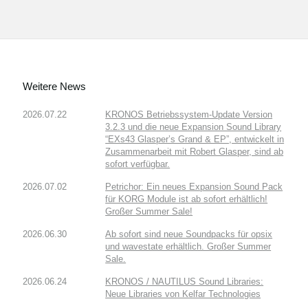
Weitere News
2026.07.22
KRONOS Betriebssystem-Update Version
3.2.3 und die neue Expansion Sound Library
“EXs43 Glasper’s Grand & EP”, entwickelt in
Zusammenarbeit mit Robert Glasper, sind ab
sofort verfügbar.
2026.07.02
Petrichor: Ein neues Expansion Sound Pack
für KORG Module ist ab sofort erhältlich!
Großer Summer Sale!
2026.06.30
Ab sofort sind neue Soundpacks für opsix
und wavestate erhältlich. Großer Summer
Sale.
2026.06.24
KRONOS / NAUTILUS Sound Libraries:
Neue Libraries von Kelfar Technologies