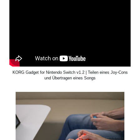
KORG Gadget for Nintendo Switch v1.2 | Teilen eines Joy-Cons
und Übertragen eines Songs