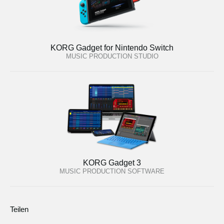
KORG Gadget for Nintendo Switch
MUSIC PRODUCTION STUDIO
KORG Gadget 3
MUSIC PRODUCTION SOFTWARE
Teilen