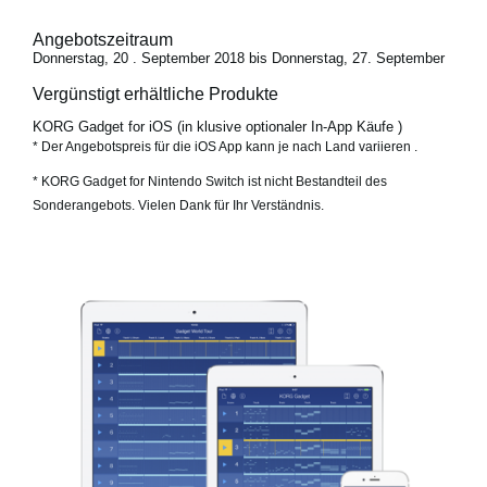
Angebotszeitraum
Donnerstag,
20
. September 2018 bis Donnerstag, 27. September
Vergünstigt erhältliche Produkte
KORG Gadget for iOS (in
klusive optionaler In-App Käufe
)
*
Der Angebotspreis für die iOS App kann je nach Land variieren
.
* KORG Gadget for Nintendo Switch
ist nicht Bestandteil des
Sonderangebots. Vielen Dank für Ihr Verständnis.