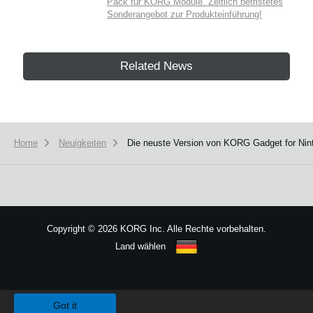
Pack für KORG Module. Zeitlich befristetes
Sonderangebot zur Produkteinführung!
Related News
Home
Neuigkeiten
Die neuste Version von KORG Gadget for Ninte
Copyright
©
2026 KORG Inc. Alle Rechte vorbehalten.
Land wählen
Sitemap
We use cookies to give you the best experience on this website.
Learn m
Got it