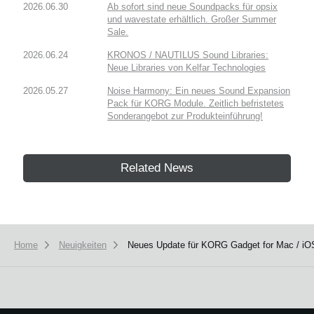
2026.06.30
Ab sofort sind neue Soundpacks für opsix
und wavestate erhältlich. Großer Summer
Sale.
2026.06.24
KRONOS / NAUTILUS Sound Libraries:
Neue Libraries von Kelfar Technologies
2026.05.27
Noise Harmony: Ein neues Sound Expansion
Pack für KORG Module. Zeitlich befristetes
Sonderangebot zur Produkteinführung!
Related News
Home
Neuigkeiten
Neues Update für KORG Gadget for Mac / iOS 