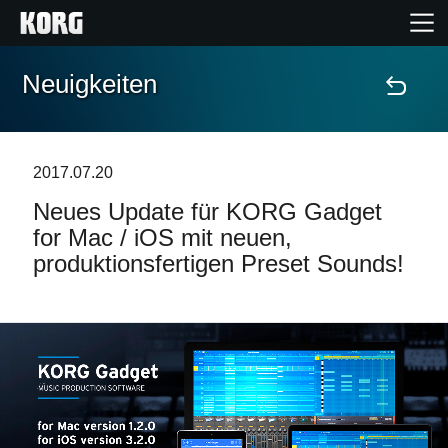
Neuigkeiten
Home
Produkte
2017.07.20
Neues Update für KORG Gadget
Extras
for Mac / iOS mit neuen,
produktionsfertigen Preset Sounds!
Events
Support
Händlersuche
Shop