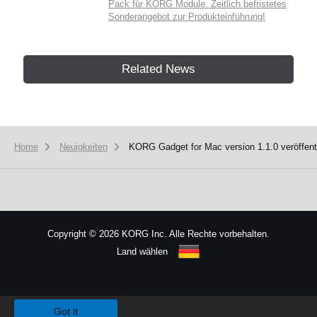
Pack für KORG Module. Zeitlich befristetes
Sonderangebot zur Produkteinführung!
Related News
Home
Neuigkeiten
KORG Gadget for Mac version 1.1.0 veröffentl
Copyright
©
2026 KORG Inc. Alle Rechte vorbehalten.
Land wählen
Sitemap
We use cookies to give you the best experience on this website.
Learn m
Got it