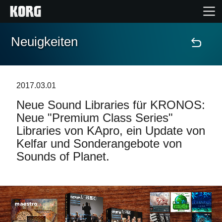
Neuigkeiten
Home
Produkte
2017.03.01
Neue Sound Libraries für KRONOS:
Extras
Neue "Premium Class Series"
Libraries von KApro, ein Update von
Events
Kelfar und Sonderangebote von
Sounds of Planet.
Support
Händlersuche
Shop