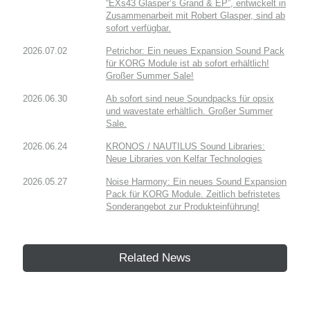
“EXs43 Glasper’s Grand & EP”, entwickelt in
Zusammenarbeit mit Robert Glasper, sind ab
sofort verfügbar.
2026.07.02
Petrichor: Ein neues Expansion Sound Pack
für KORG Module ist ab sofort erhältlich!
Großer Summer Sale!
2026.06.30
Ab sofort sind neue Soundpacks für opsix
und wavestate erhältlich. Großer Summer
Sale.
2026.06.24
KRONOS / NAUTILUS Sound Libraries:
Neue Libraries von Kelfar Technologies
2026.05.27
Noise Harmony: Ein neues Sound Expansion
Pack für KORG Module. Zeitlich befristetes
Sonderangebot zur Produkteinführung!
Related News