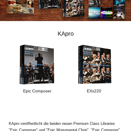
Neuigkeiten
Gebiet / Land
KApro
Social Media
Über KORG
Epic Composer
EXs220
KApro veröffentlicht die beiden neuen Premium Class Libraries
"Epic Composer" und "Epic Monumental Choir". "Epic Composer"