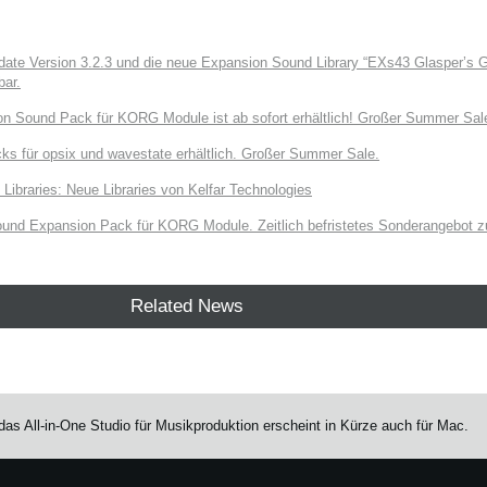
e Version 3.2.3 und die neue Expansion Sound Library “EXs43 Glasper’s Gr
bar.
on Sound Pack für KORG Module ist ab sofort erhältlich! Großer Summer Sal
ks für opsix und wavestate erhältlich. Großer Summer Sale.
raries: Neue Libraries von Kelfar Technologies
und Expansion Pack für KORG Module. Zeitlich befristetes Sonderangebot zu
Related News
s All-in-One Studio für Musikproduktion erscheint in Kürze auch für Mac.