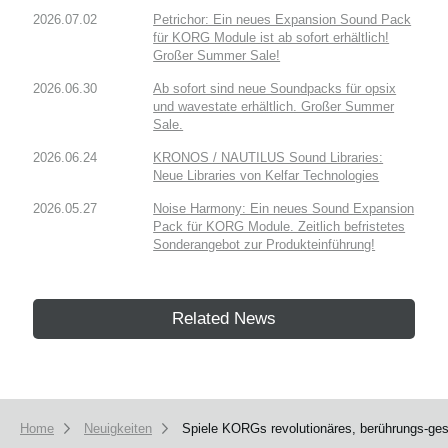
2026.07.02
Petrichor: Ein neues Expansion Sound Pack
für KORG Module ist ab sofort erhältlich!
Großer Summer Sale!
2026.06.30
Ab sofort sind neue Soundpacks für opsix
und wavestate erhältlich. Großer Summer
Sale.
2026.06.24
KRONOS / NAUTILUS Sound Libraries:
Neue Libraries von Kelfar Technologies
2026.05.27
Noise Harmony: Ein neues Sound Expansion
Pack für KORG Module. Zeitlich befristetes
Sonderangebot zur Produkteinführung!
Related News
Home
Neuigkeiten
Spiele KORGs revolutionäres, berührungs-geste