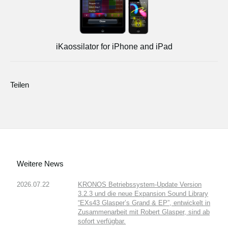
iKaossilator for iPhone and iPad
Teilen
Weitere News
2026.07.22
KRONOS Betriebssystem-Update Version
3.2.3 und die neue Expansion Sound Library
“EXs43 Glasper’s Grand & EP”, entwickelt in
Zusammenarbeit mit Robert Glasper, sind ab
sofort verfügbar.