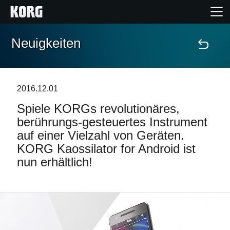
Neuigkeiten
Home
Produkte
2016.12.01
Spiele KORGs revolutionäres,
Extras
berührungs-gesteuertes Instrument
auf einer Vielzahl von Geräten.
Events
KORG Kaossilator for Android ist
nun erhältlich!
Support
Händlersuche
Shop