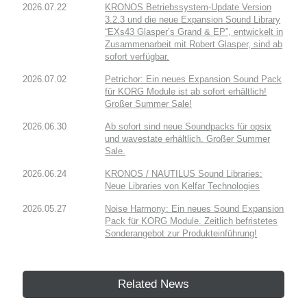
2026.07.22
KRONOS Betriebssystem-Update Version
3.2.3 und die neue Expansion Sound Library
“EXs43 Glasper’s Grand & EP”, entwickelt in
Zusammenarbeit mit Robert Glasper, sind ab
sofort verfügbar.
2026.07.02
Petrichor: Ein neues Expansion Sound Pack
für KORG Module ist ab sofort erhältlich!
Großer Summer Sale!
2026.06.30
Ab sofort sind neue Soundpacks für opsix
und wavestate erhältlich. Großer Summer
Sale.
2026.06.24
KRONOS / NAUTILUS Sound Libraries:
Neue Libraries von Kelfar Technologies
2026.05.27
Noise Harmony: Ein neues Sound Expansion
Pack für KORG Module. Zeitlich befristetes
Sonderangebot zur Produkteinführung!
Related News