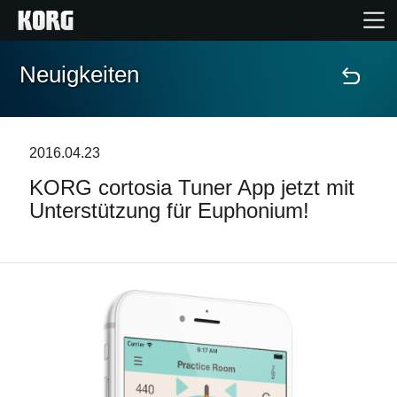
Neuigkeiten
Home
Produkte
2016.04.23
KORG cortosia Tuner App jetzt mit
Extras
Unterstützung für Euphonium!
Events
Support
Händlersuche
Shop