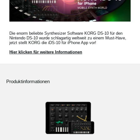
Neuigkeiten
Die enorm beliebte Synthesizer Software KORG DS-10 für den
Gebiet / Land
Nintendo DS-10 wurde schlagartig weltweit zu einem Must-Have,
jetzt stellt KORG die iDS-10 für iPhone App vor!
Social Media
Hier klicken für weitere Informationen
Über KORG
Produktinformationen