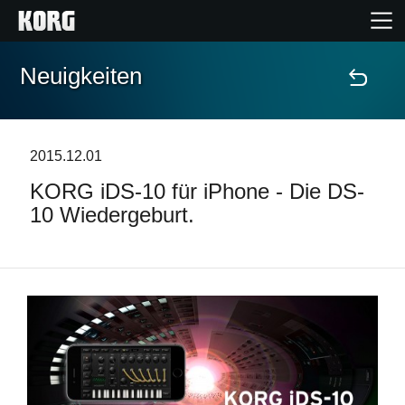
Neuigkeiten
Home
Produkte
2015.12.01
KORG iDS-10 für iPhone - Die DS-
Extras
10 Wiedergeburt.
Events
Support
Händlersuche
Shop