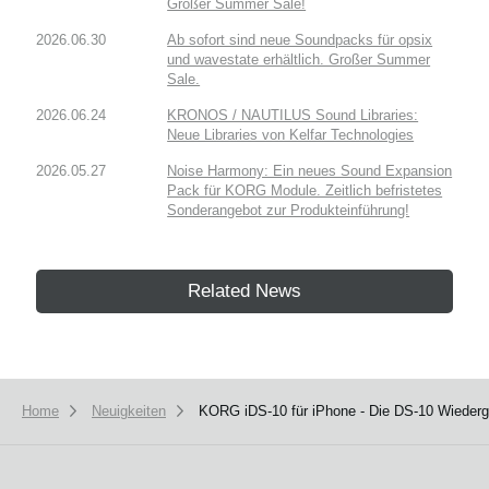
Großer Summer Sale!
2026.06.30
Ab sofort sind neue Soundpacks für opsix
und wavestate erhältlich. Großer Summer
Sale.
2026.06.24
KRONOS / NAUTILUS Sound Libraries:
Neue Libraries von Kelfar Technologies
2026.05.27
Noise Harmony: Ein neues Sound Expansion
Pack für KORG Module. Zeitlich befristetes
Sonderangebot zur Produkteinführung!
Related News
Home
Neuigkeiten
KORG iDS-10 für iPhone - Die DS-10 Wiederg