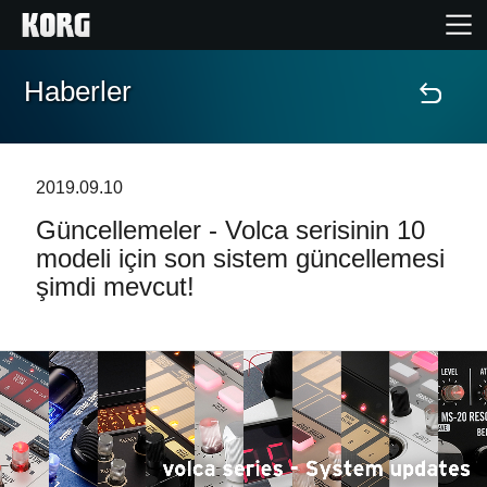
Haberler
Ana Sayfa
Ürünler
2019.09.10
Güncellemeler - Volca serisinin 10
Özellikler
modeli için son sistem güncellemesi
şimdi mevcut!
Etkinlikler
Destek
Mağaza Bulucu