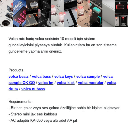
Haberler
Konum
Sosyal Medya
Volca mix hariç volca serisinin 10 modeli için sistem
güncelleyicisini piyasaya sürdük. Kullanıcılara bu en son sisteme
KORG Hakkında
güncelleme yapmalarını öneririz.
Products:
volca beats
/
volca bass
/
volca keys
/
volca sample
/
volca
sample OK GO
/
volca fm
/
volca kick
/
volca modular
/
volca
drum
/
volca nubass
Requirements:
- Bir ses çalar veya ses çalma özelliğine sahip bir kişisel bilgisayar
- Stereo mini jak ses kablosu
- AC adaptör KA-350 veya altı adet AA pil