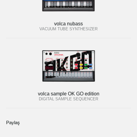
volca nubass
VACUUM TUBE SYNTHESIZER
volca sample OK GO edition
DIGITAL SAMPLE SEQUENCER
Paylaş