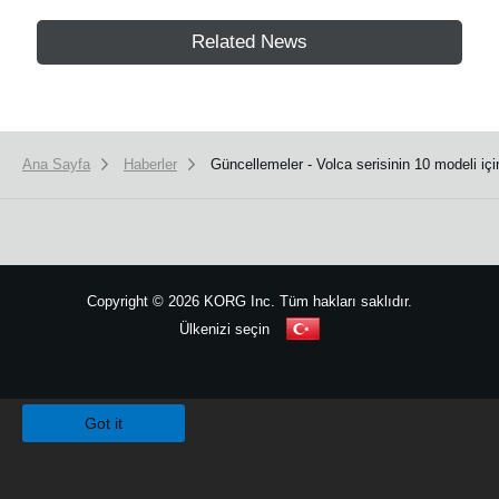
Related News
Ana Sayfa
Haberler
Güncellemeler - Volca serisinin 10 modeli i
Copyright
©
2026 KORG Inc. Tüm hakları saklıdır.
Ülkenizi seçin
Site Haritası
We use cookies to give you the best experience on this website.
Learn m
Got it