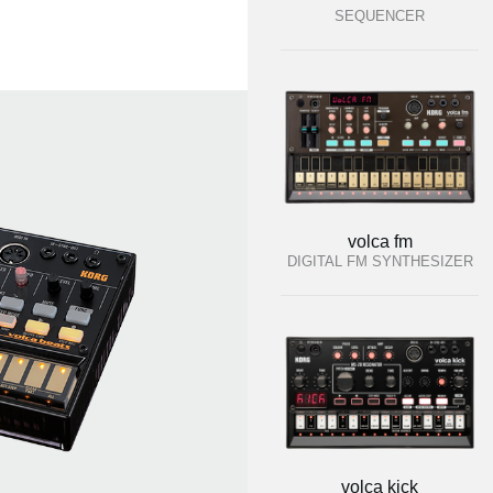
SEQUENCER
volca fm
DIGITAL FM SYNTHESIZER
volca kick