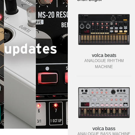
volca beats
ANALOGUE RHYTHM
MACHINE
volca bass
ANALOGUE BASS MACHINE