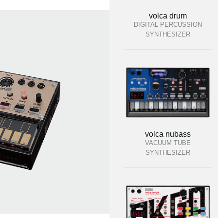
volca drum
DIGITAL PERCUSSION
SYNTHESIZER
volca nubass
VACUUM TUBE
SYNTHESIZER