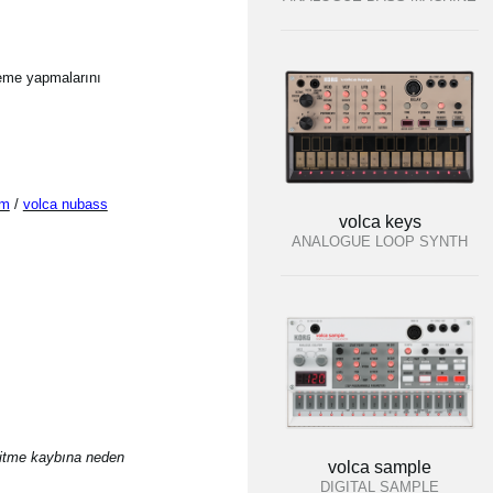
leme yapmalarını
um
/
volca nubass
volca keys
ANALOGUE LOOP SYNTH
şitme kaybına neden
volca sample
DIGITAL SAMPLE