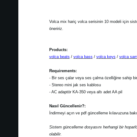
Volca mix hariç volca serisinin 10 modeli için si
öneririz.
Products:
volca beats
/
volca bass
/
volca keys
/
volca sam
Requirements:
- Bir ses çalar veya ses çalma özelliğine sahip bir
- Stereo mini jak ses kablosu
- AC adaptör KA-350 veya altı adet AA pil
Nasıl Güncellenir?:
İndirmeyi açın ve pdf güncelleme kılavuzuna bakı
Sistem güncelleme dosyasını herhangi bir hoparl
olabilir.