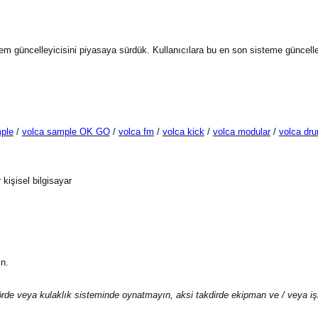
stem güncelleyicisini piyasaya sürdük. Kullanıcılara bu en son sisteme güncel
ple
/
volca sample OK GO
/
volca fm
/
volca kick
/
volca modular
/
volca dr
 kişisel bilgisayar
n.
örde veya kulaklık sisteminde oynatmayın, aksi takdirde ekipman ve / veya i