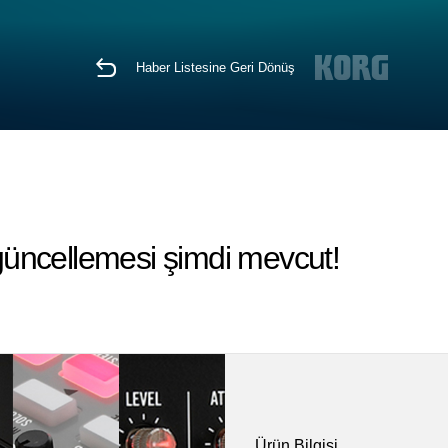
Haber Listesine Geri Dönüş
 güncellemesi şimdi mevcut!
Ürün Bilgisi